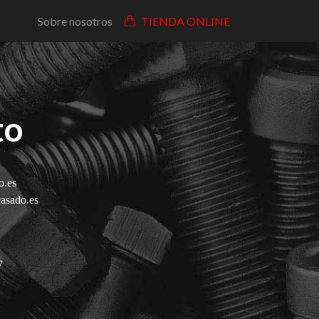
Sobre nosotros
TIENDA ONLINE
to
o.es
asado.es
7