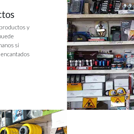
ctos
productos y
 puede
manos si
s encantados