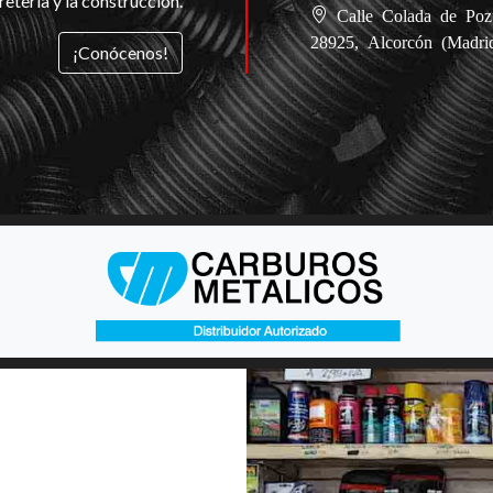
retería y la construcción.
Calle Colada de Pozue
28925, Alcorcón (Madri
¡Conócenos!